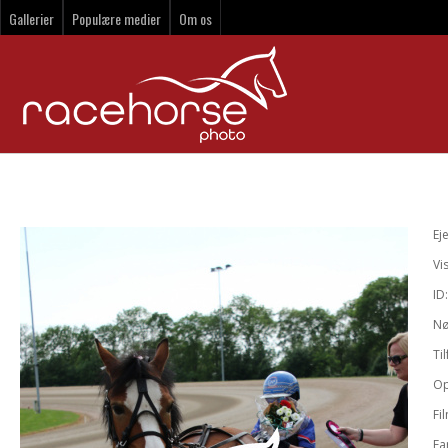
Gallerier
Populære medier
Om os
Ej
Vi
ID
Nø
Til
Op
Fi
Fa