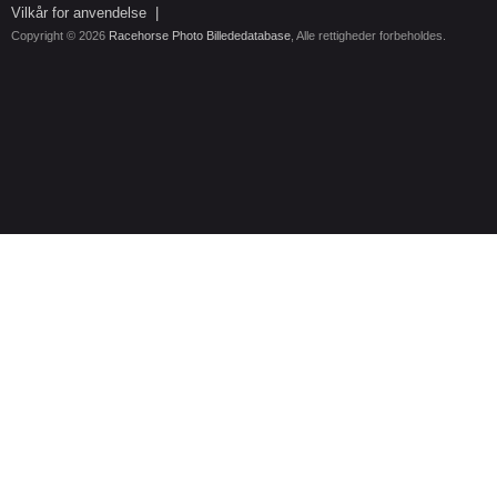
Vilkår for anvendelse
|
Copyright © 2026
Racehorse Photo Billededatabase
, Alle rettigheder forbeholdes.