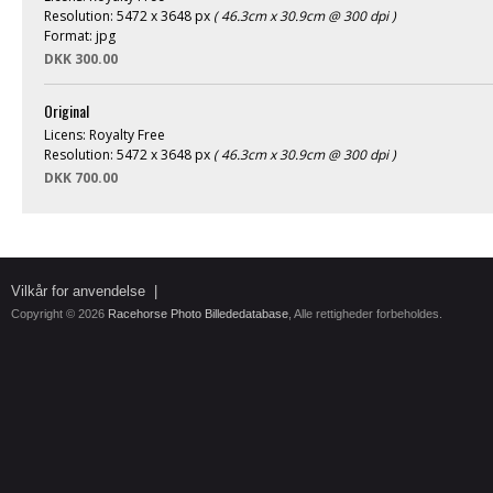
Resolution: 5472 x 3648 px
( 46.3cm x 30.9cm @ 300 dpi )
Format: jpg
DKK 300.00
Original
Licens: Royalty Free
Resolution: 5472 x 3648 px
( 46.3cm x 30.9cm @ 300 dpi )
DKK 700.00
Vilkår for anvendelse
|
Copyright © 2026
Racehorse Photo Billededatabase
, Alle rettigheder forbeholdes.