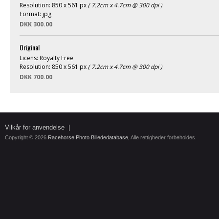
Resolution: 850 x 561 px
( 7.2cm x 4.7cm @ 300 dpi )
Format: jpg
DKK 300.00
Original
Licens: Royalty Free
Resolution: 850 x 561 px
( 7.2cm x 4.7cm @ 300 dpi )
DKK 700.00
Vilkår for anvendelse
|
Copyright © 2026
Racehorse Photo Billededatabase
, Alle rettigheder forbeholdes.