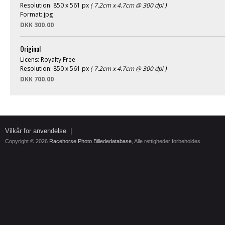
Resolution: 850 x 561 px
( 7.2cm x 4.7cm @ 300 dpi )
Format: jpg
DKK 300.00
Original
Licens: Royalty Free
Resolution: 850 x 561 px
( 7.2cm x 4.7cm @ 300 dpi )
DKK 700.00
Vilkår for anvendelse
|
Copyright © 2026
Racehorse Photo Billededatabase
, Alle rettigheder forbeholdes.