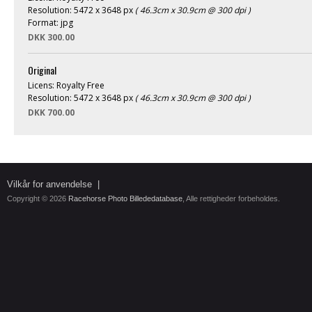
Resolution: 5472 x 3648 px
( 46.3cm x 30.9cm @ 300 dpi )
Format: jpg
DKK 300.00
Original
Licens: Royalty Free
Resolution: 5472 x 3648 px
( 46.3cm x 30.9cm @ 300 dpi )
DKK 700.00
Vilkår for anvendelse
|
Copyright © 2026
Racehorse Photo Billededatabase
, Alle rettigheder forbeholdes.