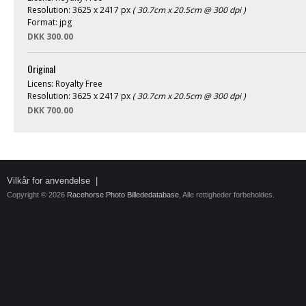
Resolution: 3625 x 2417 px
( 30.7cm x 20.5cm @ 300 dpi )
Format: jpg
DKK 300.00
Original
Licens: Royalty Free
Resolution: 3625 x 2417 px
( 30.7cm x 20.5cm @ 300 dpi )
DKK 700.00
Vilkår for anvendelse
|
Copyright © 2026
Racehorse Photo Billededatabase
, Alle rettigheder forbeholdes.