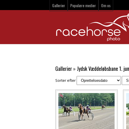
Gallerier
Populære medier
Om os
Gallerier
»
Jydsk Væddeløbsbane 1. ju
Sorter efter