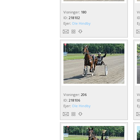
Visninger
:
180
V
ID
:
218102
I
Ejer
:
Ole Hindby
E
Visninger
:
206
V
ID
:
218106
I
Ejer
:
Ole Hindby
E