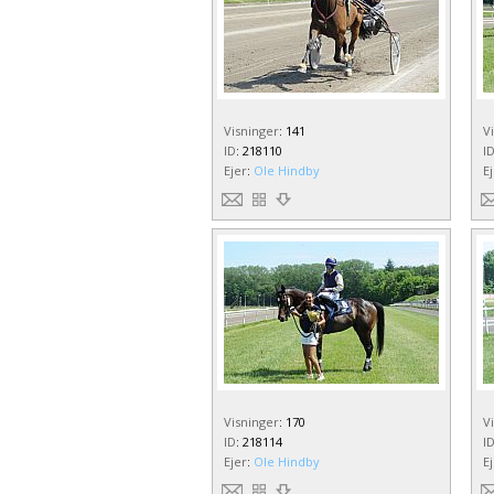
Visninger
:
141
V
ID
:
218110
I
Ejer
:
Ole Hindby
E
Visninger
:
170
V
ID
:
218114
I
Ejer
:
Ole Hindby
E