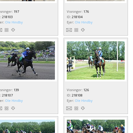
isninger
:
197
Visninger
:
176
D
:
218103
ID
:
218104
jer
:
Ole Hindby
Ejer
:
Ole Hindby
isninger
:
139
Visninger
:
126
D
:
218107
ID
:
218108
jer
:
Ole Hindby
Ejer
:
Ole Hindby