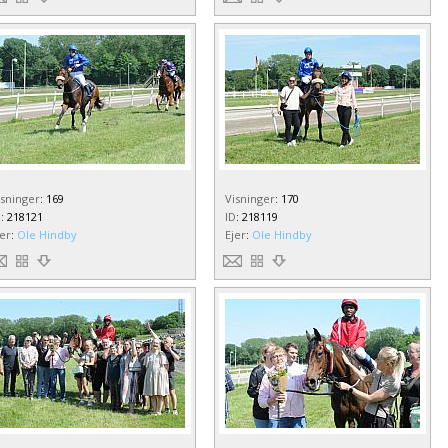
isninger
:
169
Visninger
:
170
D
:
218121
ID
:
218119
jer
:
Ole Hindby
Ejer
:
Ole Hindby