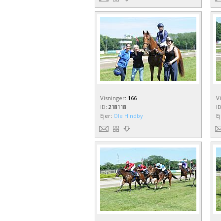
Visninger
:
166
V
ID
:
218118
I
Ejer
:
Ole Hindby
E