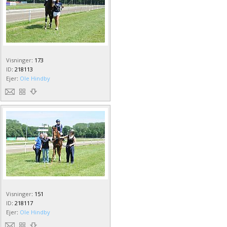
Visninger
:
173
ID
:
218113
Ejer
:
Ole Hindby
Visninger
:
151
ID
:
218117
Ejer
:
Ole Hindby