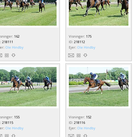
isninger
:
162
Visninger
:
175
D
:
218111
ID
:
218112
jer
:
Ole Hindby
Ejer
:
Ole Hindby
isninger
:
155
Visninger
:
152
D
:
218115
ID
:
218116
jer
:
Ole Hindby
Ejer
:
Ole Hindby