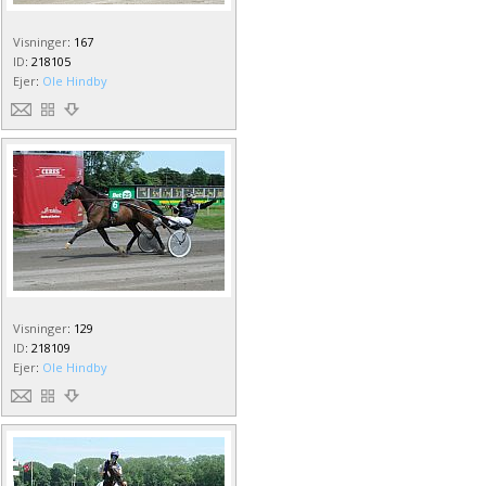
Visninger
:
167
ID
:
218105
Ejer
:
Ole Hindby
Visninger
:
129
ID
:
218109
Ejer
:
Ole Hindby