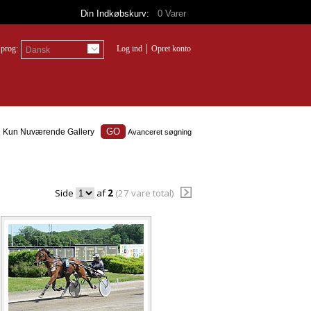
Din Indkøbskurv:
0
Varer
prog:
Log ind
Opret konto
Dansk
Kun Nuværende Gallery
Avanceret søgning
Side
af
2
(27 vare total)