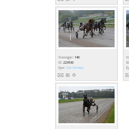
Visninger
:
140
V
ID
:
223930
I
Ejer
:
Ole Hindby
E