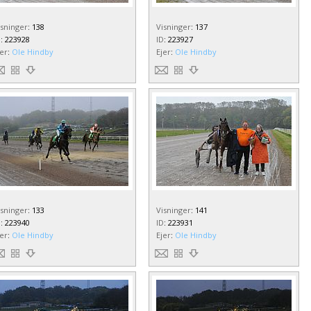
isninger
:
138
Visninger
:
137
D
:
223928
ID
:
223927
jer
:
Ole Hindby
Ejer
:
Ole Hindby
isninger
:
133
Visninger
:
141
D
:
223940
ID
:
223931
jer
:
Ole Hindby
Ejer
:
Ole Hindby