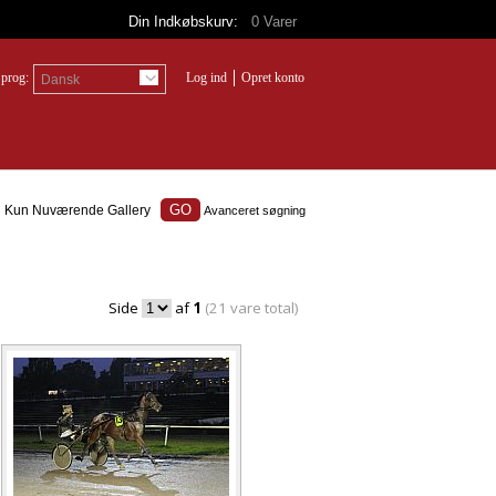
Din Indkøbskurv:
0
Varer
prog:
Log ind
Opret konto
Dansk
Kun Nuværende Gallery
Avanceret søgning
Side
af
1
(21 vare total)