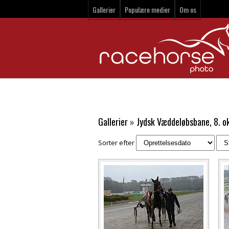
Gallerier
Populære medier
Om os
Gallerier
»
Jydsk Væddeløbsbane, 8. 
Sorter efter