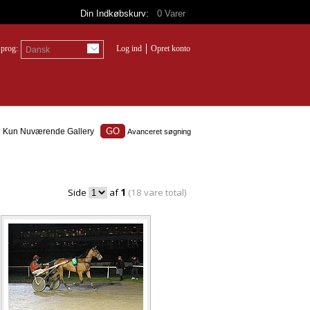
Din Indkøbskurv:
0
Varer
prog:
Log ind
Opret konto
Dansk
Kun Nuværende Gallery
Avanceret søgning
Side
af
1
(18 vare total)