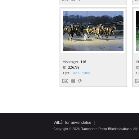
Visninger
:
116
V
ID
:
226788
I
Ejer
:
Ole Hindby
E
Vilkår for anvendelse
|
Copyright © 2026
Racehorse Photo Billededatabase
, All