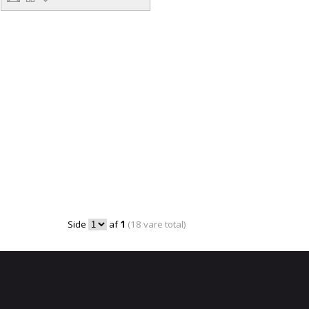
Side
af
1
(18 vare total)