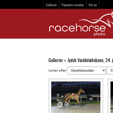
Gallerier
Populære medier
Om os
Gallerier
»
Jydsk Væddeløbsbane, 24. 
Sorter efter