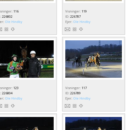
isninger
:
116
Visninger
:
119
D
:
226802
ID
:
226787
jer
:
Ole Hindby
Ejer
:
Ole Hindby
isninger
:
123
Visninger
:
117
D
:
226804
ID
:
226789
jer
:
Ole Hindby
Ejer
:
Ole Hindby