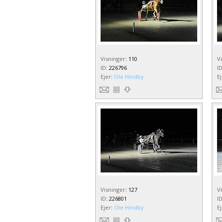
Visninger
:
110
V
ID
:
226796
I
Ejer
:
Ole Hindby
E
Visninger
:
127
V
ID
:
226801
I
Ejer
:
Ole Hindby
E