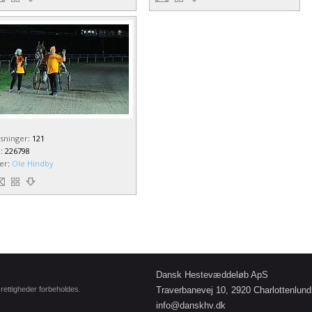
isninger
:
121
D
:
226798
jer
:
Ole Hindby
Dansk Hestevæddeløb ApS
e rettigheder forbeholdes.
Traverbanevej 10, 2920 Charlottenlund
info@danskhv.dk