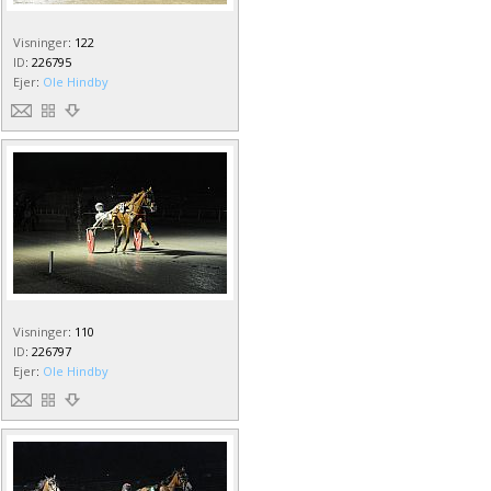
Visninger
:
122
ID
:
226795
Ejer
:
Ole Hindby
Visninger
:
110
ID
:
226797
Ejer
:
Ole Hindby