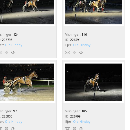
isninger
:
124
Visninger
:
116
D
:
226793
ID
:
226791
jer
:
Ole Hindby
Ejer
:
Ole Hindby
isninger
:
97
Visninger
:
105
D
:
226800
ID
:
226799
jer
:
Ole Hindby
Ejer
:
Ole Hindby