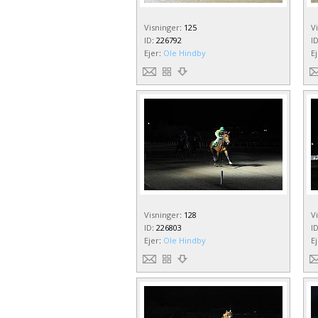
Visninger
:
125
V
ID
:
226792
I
Ejer
:
Ole Hindby
E
Visninger
:
128
V
ID
:
226803
I
Ejer
:
Ole Hindby
E