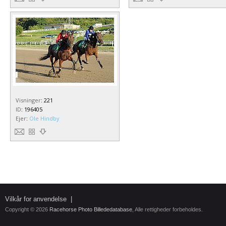
Visninger
:
221
ID
:
196405
Ejer
:
Ole Hindby
Vilkår for anvendelse
|
Copyright © 2026
Racehorse Photo Billededatabase
, Alle rettigheder forbeholdes.