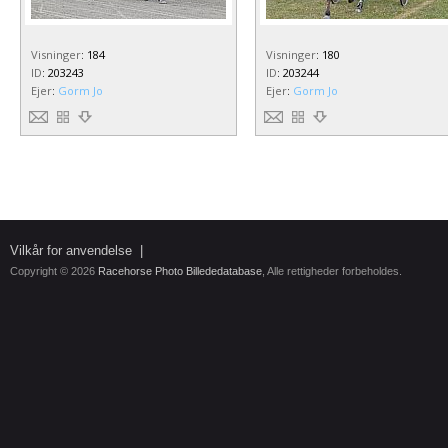
Visninger
:
184
Visninger
:
180
ID
:
203243
ID
:
203244
Ejer
:
Gorm Jo
Ejer
:
Gorm Jo
Vilkår for anvendelse
|
Copyright © 2026
Racehorse Photo Billededatabase
, Alle rettigheder forbeholdes.