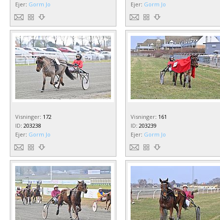
Ejer
:
Gorm Jo
Ejer
:
Gorm Jo
Visninger
:
172
Visninger
:
161
ID
:
203238
ID
:
203239
Ejer
:
Gorm Jo
Ejer
:
Gorm Jo