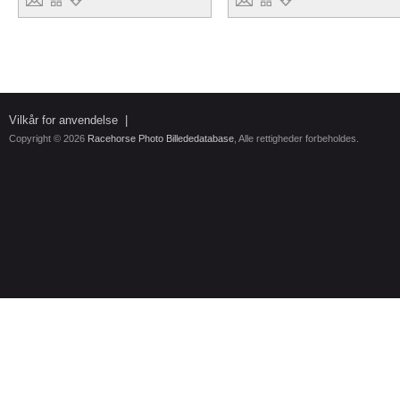
Vilkår for anvendelse
|
Copyright © 2026
Racehorse Photo Billededatabase
, Alle rettigheder forbeholdes.