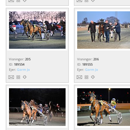
Visninger
:
205
Visninger
:
206
ID
:
189554
ID
:
189555
Ejer
:
Gorm Jo
Ejer
:
Gorm Jo