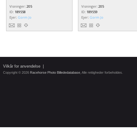
Visninger
:
205
Visninger
:
205
ID
:
189558
ID
:
189559
Ejer
:
Gorm Jo
Ejer
:
Gorm Jo
Vilkår for anvendelse
|
Copyright © 2026
Racehorse Photo Billededatabase
, Alle rettigheder forbeholdes.