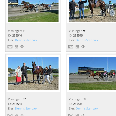
Visninger
:
61
Visninger
:
91
ID
:
235544
ID
:
235545
Ejer
:
Dennis Stenbæk
Ejer
:
Dennis Stenbæk
Visninger
:
67
Visninger
:
79
ID
:
235543
ID
:
235548
Ejer
:
Dennis Stenbæk
Ejer
:
Dennis Stenbæk