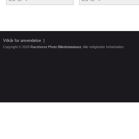
Vilkår for anvendelse
|
Copyright © 2026
Racehorse Photo Billededatabase
, Alle rettigheder forbeholdes.