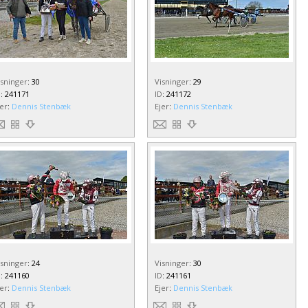
isninger
:
30
Visninger
:
29
D
:
241171
ID
:
241172
jer
:
Dennis Stenbæk
Ejer
:
Dennis Stenbæk
isninger
:
24
Visninger
:
30
D
:
241160
ID
:
241161
jer
:
Dennis Stenbæk
Ejer
:
Dennis Stenbæk