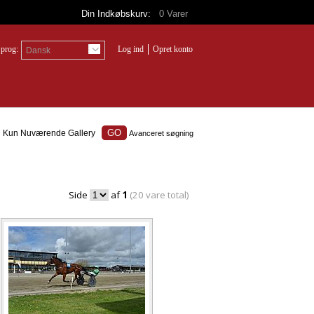
Din Indkøbskurv:
0
Varer
prog:
Log ind
Opret konto
Dansk
Kun Nuværende Gallery
Avanceret søgning
Side
af
1
(20 vare total)