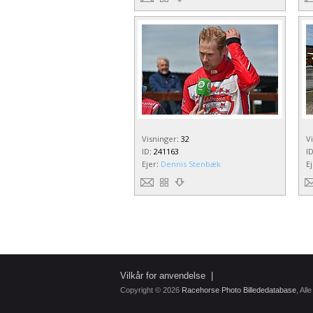
Visninger
:
32
V
ID
:
241163
I
Ejer
:
Dennis Stenbæk
E
Vilkår for anvendelse
|
Copyright © 2026
Racehorse Photo Billededatabase
, All