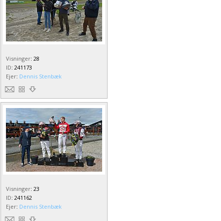
Visninger
:
28
ID
:
241173
Ejer
:
Dennis Stenbæk
Visninger
:
23
ID
:
241162
Ejer
:
Dennis Stenbæk