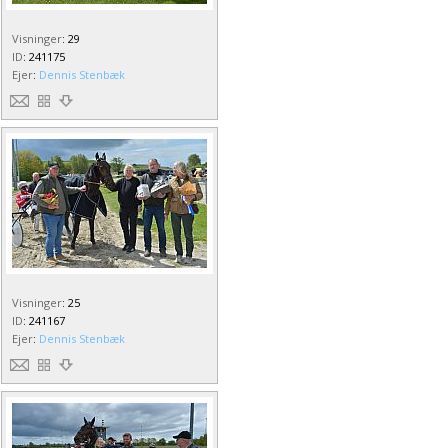
Visninger
:
29
ID
:
241175
Ejer
:
Dennis Stenbæk
Visninger
:
25
ID
:
241167
Ejer
:
Dennis Stenbæk