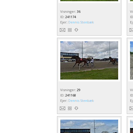
Visninger
:
36
V
ID
:
241174
I
Ejer
:
Dennis Stenbæk
E
Visninger
:
29
V
ID
:
241168
I
Ejer
:
Dennis Stenbæk
E