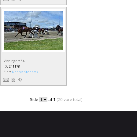
Visninger
:
34
ID
:
241178
Ejer
:
Dennis Stenbæk
Side
af
1
(20 vare total)