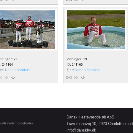
isninger
:
22
Visninger
:
29
D
:
241164
ID
:
241165
jer
:
Dennis Stenbæk
Ejer
:
Dennis Stenbæk
Dansk Hestevæddeløb ApS
e rettigheder forbeholdes.
Traverbanevej 10, 2920 Charlottenlund
info@danskhv.dk