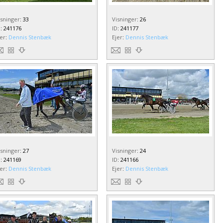
isninger
:
33
Visninger
:
26
D
:
241176
ID
:
241177
jer
:
Dennis Stenbæk
Ejer
:
Dennis Stenbæk
isninger
:
27
Visninger
:
24
D
:
241169
ID
:
241166
jer
:
Dennis Stenbæk
Ejer
:
Dennis Stenbæk