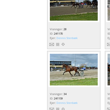
Visninger
:
28
V
ID
:
241170
I
Ejer
:
Dennis Stenbæk
E
Visninger
:
34
V
ID
:
241159
I
Ejer
:
Dennis Stenbæk
E