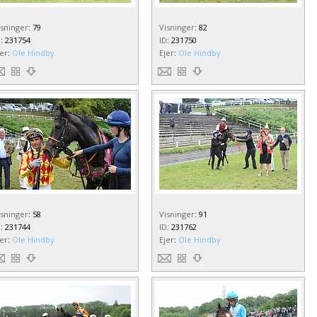
isninger
:
79
Visninger
:
82
D
:
231754
ID
:
231750
jer
:
Ole Hindby
Ejer
:
Ole Hindby
isninger
:
58
Visninger
:
91
D
:
231744
ID
:
231762
jer
:
Ole Hindby
Ejer
:
Ole Hindby