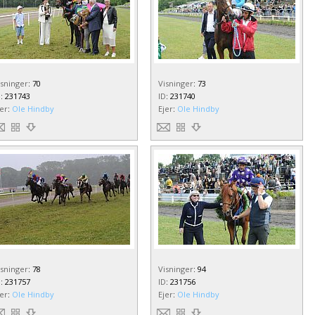
isninger
:
70
Visninger
:
73
D
:
231743
ID
:
231740
jer
:
Ole Hindby
Ejer
:
Ole Hindby
isninger
:
78
Visninger
:
94
D
:
231757
ID
:
231756
jer
:
Ole Hindby
Ejer
:
Ole Hindby