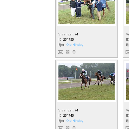
Visninger
:
74
V
ID
:
231755
I
Ejer
:
Ole Hindby
E
Visninger
:
74
V
ID
:
231745
I
Ejer
:
Ole Hindby
E