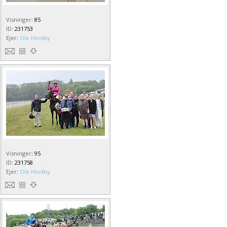
Visninger
:
85
ID
:
231753
Ejer
:
Ole Hindby
Visninger
:
95
ID
:
231758
Ejer
:
Ole Hindby