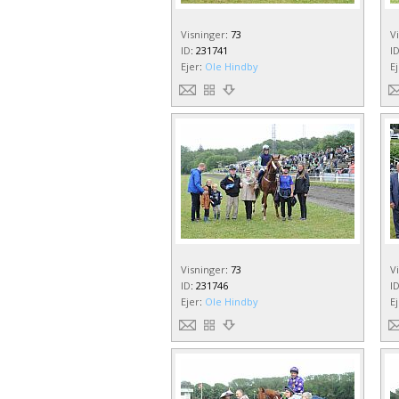
Visninger
:
73
V
ID
:
231741
I
Ejer
:
Ole Hindby
E
Visninger
:
73
V
ID
:
231746
I
Ejer
:
Ole Hindby
E