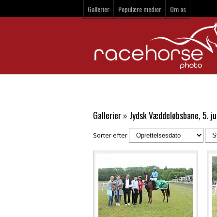
Gallerier
Populære medier
Om os
Gallerier
»
Jydsk Væddeløbsbane, 5. ju
Sorter efter