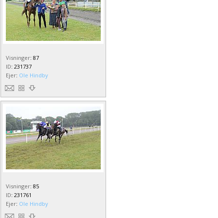
Visninger
:
87
ID
:
231737
Ejer
:
Ole Hindby
Visninger
:
85
ID
:
231761
Ejer
:
Ole Hindby