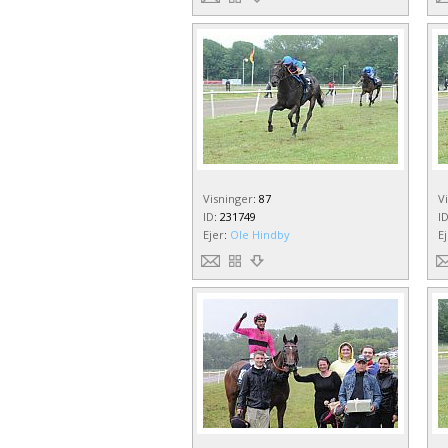
Visninger
:
87
V
ID
:
231749
I
Ejer
:
Ole Hindby
E