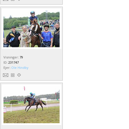
Visninger
:
79
ID
:
231747
Ejer
:
Ole Hindby