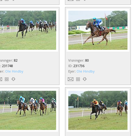
isninger
:
82
Visninger
:
80
D
:
231748
ID
:
231736
jer
:
Ole Hindby
Ejer
:
Ole Hindby