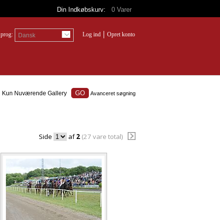
Din Indkøbskurv:
0
Varer
prog:
Log ind
Opret konto
Dansk
Kun Nuværende Gallery
Avanceret søgning
Side
af
2
(27 vare total)