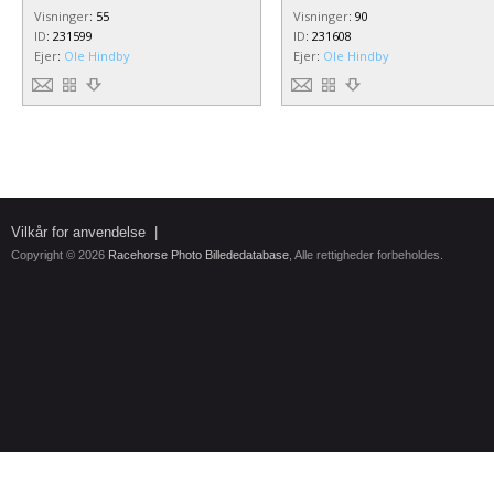
Visninger
:
55
Visninger
:
90
ID
:
231599
ID
:
231608
Ejer
:
Ole Hindby
Ejer
:
Ole Hindby
Vilkår for anvendelse
|
Copyright © 2026
Racehorse Photo Billededatabase
, Alle rettigheder forbeholdes.