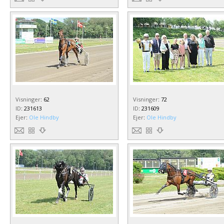
Visninger
:
62
Visninger
:
72
ID
:
231613
ID
:
231609
Ejer
:
Ole Hindby
Ejer
:
Ole Hindby