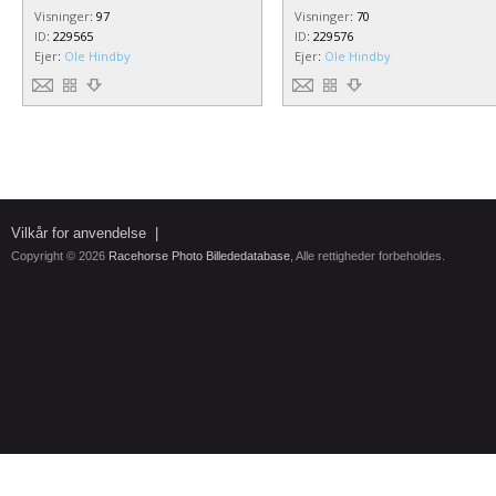
Visninger
:
97
Visninger
:
70
ID
:
229565
ID
:
229576
Ejer
:
Ole Hindby
Ejer
:
Ole Hindby
Vilkår for anvendelse
|
Copyright © 2026
Racehorse Photo Billededatabase
, Alle rettigheder forbeholdes.