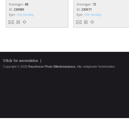
Visninger
:
88
Visninger
:
72
ID
:
230989
ID
:
230971
Ejer
:
Ole Hindby
Ejer
:
Ole Hindby
Vilkår for anvendelse
|
Copyright © 2026
Racehorse Photo Billededatabase
, Alle rettigheder forbeholdes.