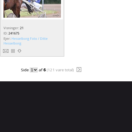
Visninger
:
21
ID
:
241675
Ejer
:
Hesselborg Foto / Ditte
Hesselborg
Side
af
6
(121 vare total)