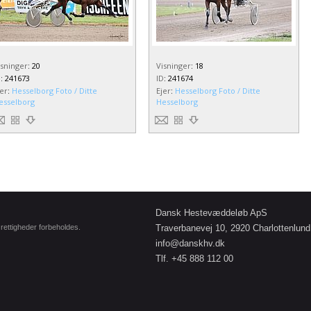
isninger
:
20
Visninger
:
18
D
:
241673
ID
:
241674
jer
:
Hesselborg Foto / Ditte
Ejer
:
Hesselborg Foto / Ditte
esselborg
Hesselborg
Dansk Hestevæddeløb ApS
e rettigheder forbeholdes.
Traverbanevej 10, 2920 Charlottenlund
info@danskhv.dk
Tlf. +45 888 112 00