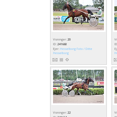
Visninger
:
20
V
ID
:
241660
I
Ejer
:
Hesselborg Foto / Ditte
E
Hesselborg
H
Visninger
:
22
V