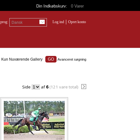
Din Indkøbskurv:
0
Varer
prog:
Log ind
Opret konto
Dansk
Kun Nuværende Gallery
Avanceret søgning
Side
af
6
(121 vare total)