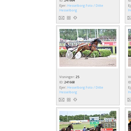
ID
:
241664
I
Ejer
:
Hesselborg Foto / Ditte
E
Hesselborg
H
Visninger
:
25
V
ID
:
241668
I
Ejer
:
Hesselborg Foto / Ditte
E
Hesselborg
H