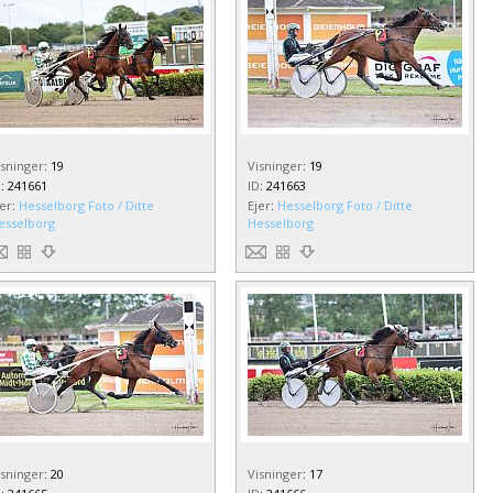
isninger
:
19
Visninger
:
19
D
:
241661
ID
:
241663
jer
:
Hesselborg Foto / Ditte
Ejer
:
Hesselborg Foto / Ditte
esselborg
Hesselborg
isninger
:
20
Visninger
:
17