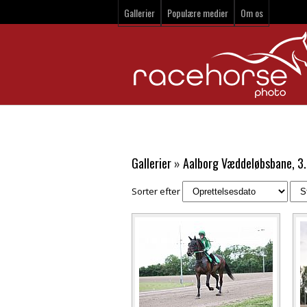
Gallerier
Populære medier
Om os
Gallerier
»
Aalborg Væddeløbsbane, 3.
Sorter efter