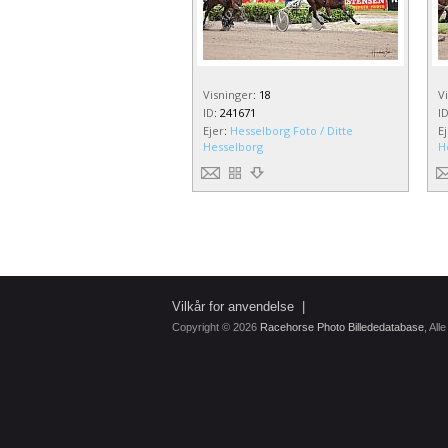
Visninger
:
18
V
ID
:
241671
I
Ejer
:
Hesselborg Foto / Ditte
E
Hesselborg
H
Vilkår for anvendelse
|
Copyright © 2026
Racehorse Photo Billededatabase
, All