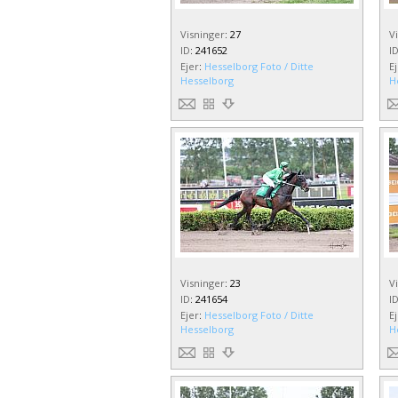
Visninger
:
27
V
ID
:
241652
I
Ejer
:
Hesselborg Foto / Ditte
E
Hesselborg
H
Visninger
:
23
V
ID
:
241654
I
Ejer
:
Hesselborg Foto / Ditte
E
Hesselborg
H