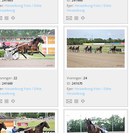
D
:
241665
ID
:
241666
jer
:
Hesselborg Foto / Ditte
Ejer
:
Hesselborg Foto / Ditte
esselborg
Hesselborg
isninger
:
22
Visninger
:
24
D
:
241669
ID
:
241670
jer
:
Hesselborg Foto / Ditte
Ejer
:
Hesselborg Foto / Ditte
esselborg
Hesselborg