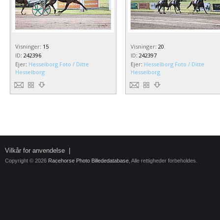
Visninger
:
15
Visninger
:
20
ID
:
242396
ID
:
242397
Ejer
:
Hesselborg Foto / Ditte
Ejer
:
Hesselborg Foto / Ditte
Hesselborg
Hesselborg
Vilkår for anvendelse
|
Copyright © 2026
Racehorse Photo Billededatabase
, Alle rettigheder forbeholdes.