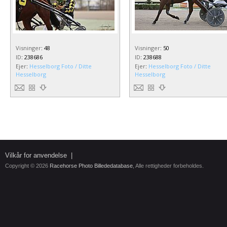
Visninger
:
48
Visninger
:
50
ID
:
238686
ID
:
238688
Ejer
:
Hesselborg Foto / Ditte
Ejer
:
Hesselborg Foto / Ditte
Hesselborg
Hesselborg
Vilkår for anvendelse
|
Copyright © 2026
Racehorse Photo Billededatabase
, Alle rettigheder forbeholdes.