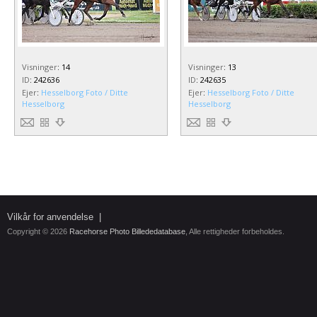
Visninger
:
14
Visninger
:
13
ID
:
242636
ID
:
242635
Ejer
:
Hesselborg Foto / Ditte
Ejer
:
Hesselborg Foto / Ditte
Hesselborg
Hesselborg
Vilkår for anvendelse
|
Copyright © 2026
Racehorse Photo Billededatabase
, Alle rettigheder forbeholdes.