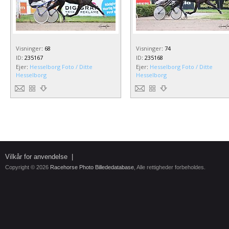
Visninger
:
68
Visninger
:
74
ID
:
235167
ID
:
235168
Ejer
:
Hesselborg Foto / Ditte
Ejer
:
Hesselborg Foto / Ditte
Hesselborg
Hesselborg
Vilkår for anvendelse
|
Copyright © 2026
Racehorse Photo Billededatabase
, Alle rettigheder forbeholdes.