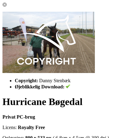
Copyright:
Danny Stenbæk
Øjeblikkelig Download:
Hurricane Bøgedal
Privat PC-brug
Licens:
Royalty Free
Opløsning:
800 x 533 px
( 6.8cm x 4.5cm @ 300 dpi )