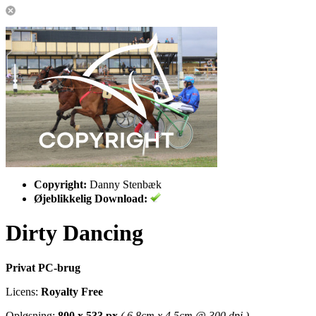
Copyright:
Danny Stenbæk
Øjeblikkelig Download:
Dirty Dancing
Privat PC-brug
Licens:
Royalty Free
Opløsning:
800 x 533 px
( 6.8cm x 4.5cm @ 300 dpi )