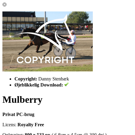
Copyright:
Danny Stenbæk
Øjeblikkelig Download:
Mulberry
Privat PC-brug
Licens:
Royalty Free
Opløsning:
800 x 533 px
( 6.8cm x 4.5cm @ 300 dpi )