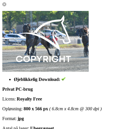
Øjeblikkelig Download:
Privat PC-brug
Licens:
Royalty Free
Opløsning:
800 x 566 px
( 6.8cm x 4.8cm @ 300 dpi )
Format:
jpg
Antal på lager:
Ubegrænset