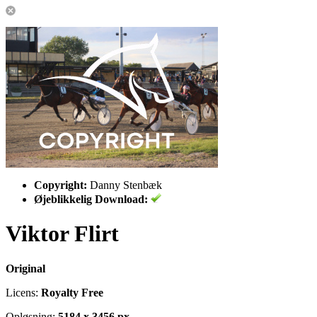
Copyright:
Danny Stenbæk
Øjeblikkelig Download:
Viktor Flirt
Original
Licens:
Royalty Free
Opløsning:
5184 x 3456 px